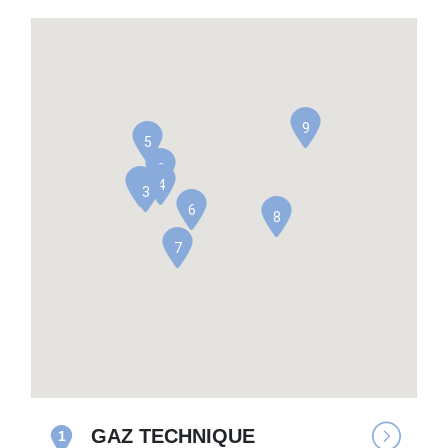
9
5
2
4
1
3
6
8
7
GAZ TECHNIQUE
1