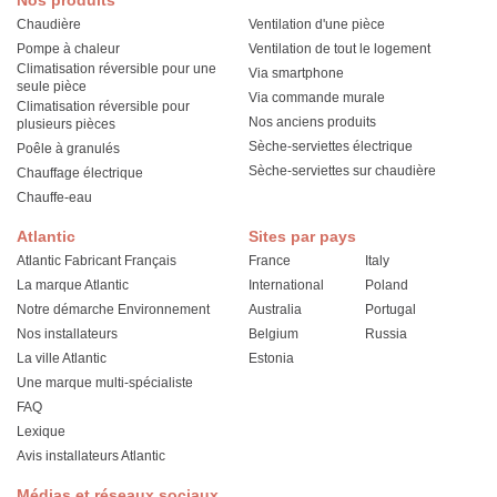
Nos produits
Chaudière
Ventilation d'une pièce
Pompe à chaleur
Ventilation de tout le logement
Climatisation réversible pour une
Via smartphone
seule pièce
Via commande murale
Climatisation réversible pour
Nos anciens produits
plusieurs pièces
Sèche-serviettes électrique
Poêle à granulés
Sèche-serviettes sur chaudière
Chauffage électrique
Chauffe-eau
Atlantic
Sites par pays
Atlantic Fabricant Français
France
Italy
La marque Atlantic
International
Poland
Notre démarche Environnement
Australia
Portugal
Nos installateurs
Belgium
Russia
La ville Atlantic
Estonia
Une marque multi-spécialiste
FAQ
Lexique
Avis installateurs Atlantic
Médias et réseaux sociaux