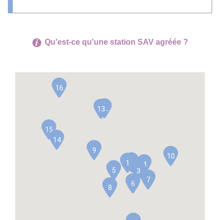
Qu'est-ce qu'une station SAV agréée ?
16
12
13
15
14
9
10
2
1
4
5
3
7
6
8