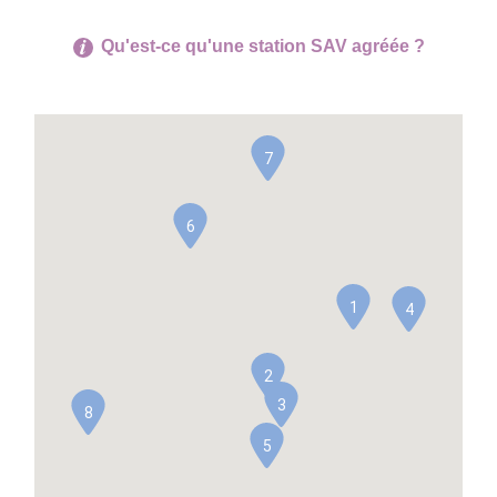
Qu'est-ce qu'une station SAV agréée ?
7
6
1
4
2
3
8
5