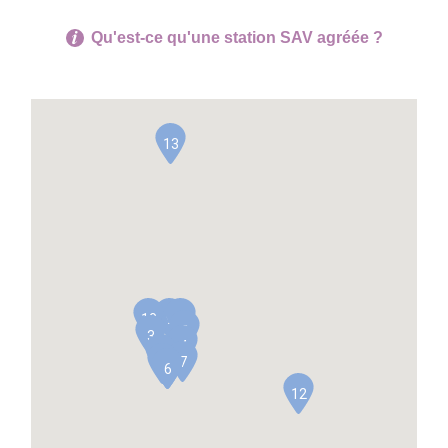
Qu'est-ce qu'une station SAV agréée ?
13
10
9
11
8
3
4
1
7
2
5
6
12