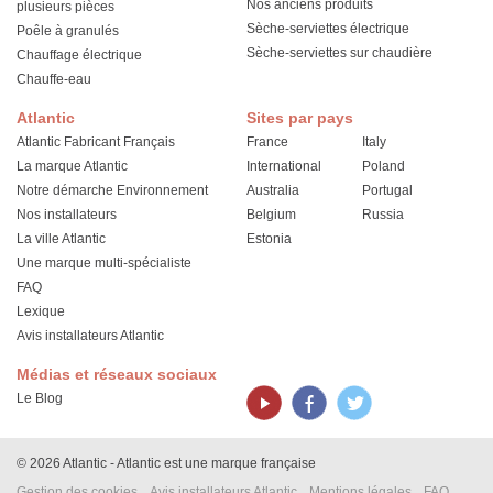
Nos anciens produits
plusieurs pièces
Sèche-serviettes électrique
Poêle à granulés
Sèche-serviettes sur chaudière
Chauffage électrique
Chauffe-eau
Atlantic
Sites par pays
Atlantic Fabricant Français
France
Italy
La marque Atlantic
International
Poland
Notre démarche Environnement
Australia
Portugal
Nos installateurs
Belgium
Russia
La ville Atlantic
Estonia
Une marque multi-spécialiste
FAQ
Lexique
Avis installateurs Atlantic
Médias et réseaux sociaux
Le Blog
© 2026 Atlantic - Atlantic est une marque française
Gestion des cookies
Avis installateurs Atlantic
Mentions légales
FAQ