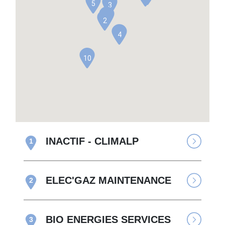
5
3
1
2
4
10
INACTIF - CLIMALP
1
ELEC'GAZ MAINTENANCE
2
BIO ENERGIES SERVICES
3