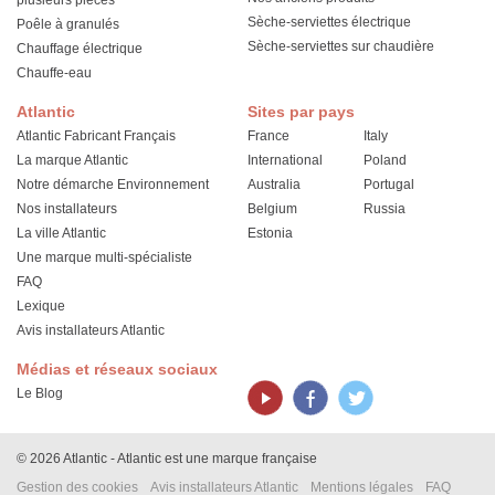
plusieurs pièces
Sèche-serviettes électrique
Poêle à granulés
Sèche-serviettes sur chaudière
Chauffage électrique
Chauffe-eau
Atlantic
Sites par pays
Atlantic Fabricant Français
France
Italy
La marque Atlantic
International
Poland
Notre démarche Environnement
Australia
Portugal
Nos installateurs
Belgium
Russia
La ville Atlantic
Estonia
Une marque multi-spécialiste
FAQ
Lexique
Avis installateurs Atlantic
Médias et réseaux sociaux
Le Blog
© 2026 Atlantic - Atlantic est une marque française
Gestion des cookies
Avis installateurs Atlantic
Mentions légales
FAQ