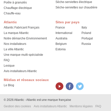
Sèche-serviettes électrique
Poêle à granulés
Sèche-serviettes sur chaudière
Chauffage électrique
Chauffe-eau
Atlantic
Sites par pays
Atlantic Fabricant Français
France
Italy
La marque Atlantic
International
Poland
Notre démarche Environnement
Australia
Portugal
Nos installateurs
Belgium
Russia
La ville Atlantic
Estonia
Une marque multi-spécialiste
FAQ
Lexique
Avis installateurs Atlantic
Médias et réseaux sociaux
Le Blog
© 2026 Atlantic - Atlantic est une marque française
Gestion des cookies
Avis installateurs Atlantic
Mentions légales
FAQ