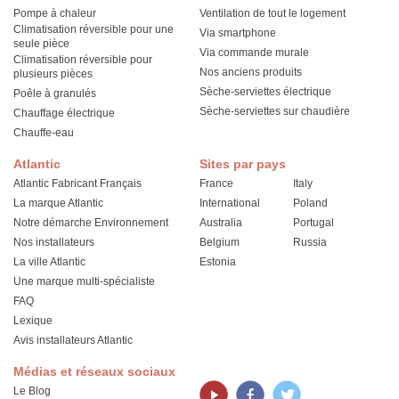
Pompe à chaleur
Ventilation de tout le logement
Climatisation réversible pour une
Via smartphone
seule pièce
Via commande murale
Climatisation réversible pour
Nos anciens produits
plusieurs pièces
Sèche-serviettes électrique
Poêle à granulés
Sèche-serviettes sur chaudière
Chauffage électrique
Chauffe-eau
Atlantic
Sites par pays
Atlantic Fabricant Français
France
Italy
La marque Atlantic
International
Poland
Notre démarche Environnement
Australia
Portugal
Nos installateurs
Belgium
Russia
La ville Atlantic
Estonia
Une marque multi-spécialiste
FAQ
Lexique
Avis installateurs Atlantic
Médias et réseaux sociaux
Le Blog