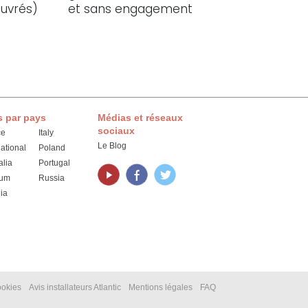
ouvrés)
et sans engagement
s par pays
Médias et réseaux
sociaux
ce
Italy
Le Blog
national
Poland
alia
Portugal
ium
Russia
ia
ookies
Avis installateurs Atlantic
Mentions légales
FAQ