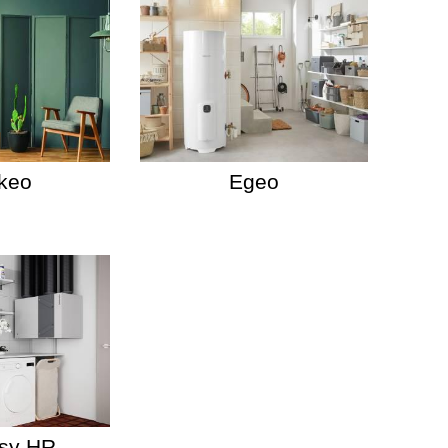
keo
Egeo
sy HR