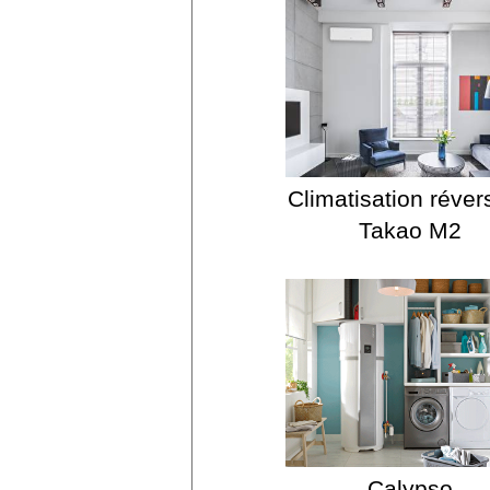
Climatisation réver
Takao M2
Calypso