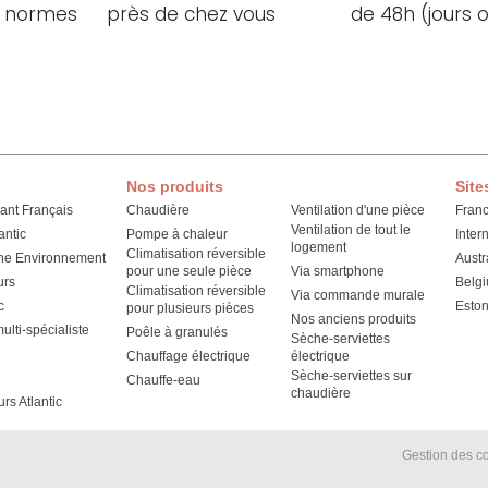
ux normes
près de chez vous
de 48h (jours 
Nos produits
Site
cant Français
Chaudière
Ventilation d'une pièce
Fran
Ventilation de tout le
antic
Pompe à chaleur
Inter
logement
Climatisation réversible
he Environnement
Austr
pour une seule pièce
Via smartphone
urs
Belg
Climatisation réversible
Via commande murale
c
Eston
pour plusieurs pièces
Nos anciens produits
lti-spécialiste
Poêle à granulés
Sèche-serviettes
Chauffage électrique
électrique
Sèche-serviettes sur
Chauffe-eau
chaudière
urs Atlantic
Gestion des c