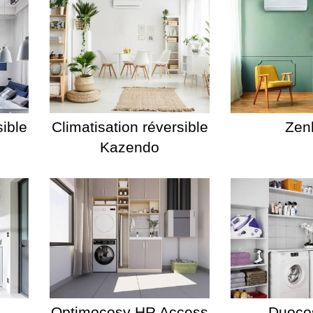
sible
Climatisation réversible
Zen
Kazendo
Optimocosy HR Access
Duoco