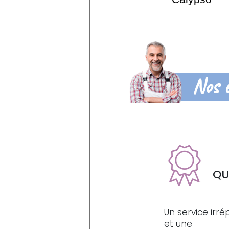
Nos 
QU
Un service irr
et une