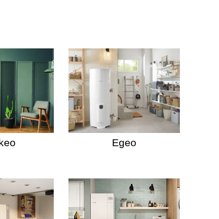
keo
Egeo