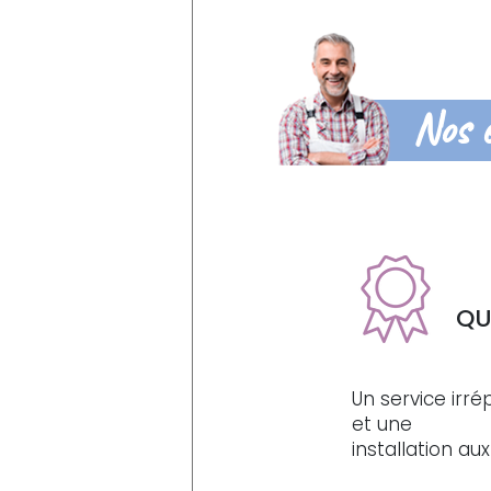
Nos 
QU
Un service irr
et une
installation a