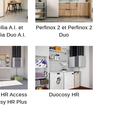
lia A.I. et
Perfinox 2 et Perfinox 2
lia Duo A.I.
Duo
 HR Access
Duocosy HR
osy HR Plus