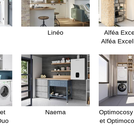
Linéo
Alféa Excel
Alféa Excel
et
Naema
Optimocosy
Duo
et Optimoc