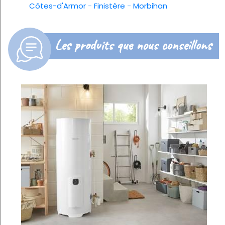
Côtes-d'Armor
-
Finistère
-
Morbihan
Les produits que nous conseillons