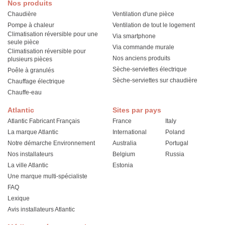
Nos produits
Chaudière
Ventilation d'une pièce
Pompe à chaleur
Ventilation de tout le logement
Climatisation réversible pour une
Via smartphone
seule pièce
Via commande murale
Climatisation réversible pour
Nos anciens produits
plusieurs pièces
Sèche-serviettes électrique
Poêle à granulés
Sèche-serviettes sur chaudière
Chauffage électrique
Chauffe-eau
Atlantic
Sites par pays
Atlantic Fabricant Français
France
Italy
La marque Atlantic
International
Poland
Notre démarche Environnement
Australia
Portugal
Nos installateurs
Belgium
Russia
La ville Atlantic
Estonia
Une marque multi-spécialiste
FAQ
Lexique
Avis installateurs Atlantic