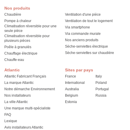
Nos produits
Chaudière
Ventilation d'une pièce
Pompe à chaleur
Ventilation de tout le logement
Climatisation réversible pour une
Via smartphone
seule pièce
Via commande murale
Climatisation réversible pour
Nos anciens produits
plusieurs pièces
Sèche-serviettes électrique
Poêle à granulés
Sèche-serviettes sur chaudière
Chauffage électrique
Chauffe-eau
Atlantic
Sites par pays
Atlantic Fabricant Français
France
Italy
La marque Atlantic
International
Poland
Notre démarche Environnement
Australia
Portugal
Nos installateurs
Belgium
Russia
La ville Atlantic
Estonia
Une marque multi-spécialiste
FAQ
Lexique
Avis installateurs Atlantic