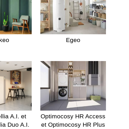
keo
Egeo
lia A.I. et
Optimocosy HR Access
lia Duo A.I.
et Optimocosy HR Plus