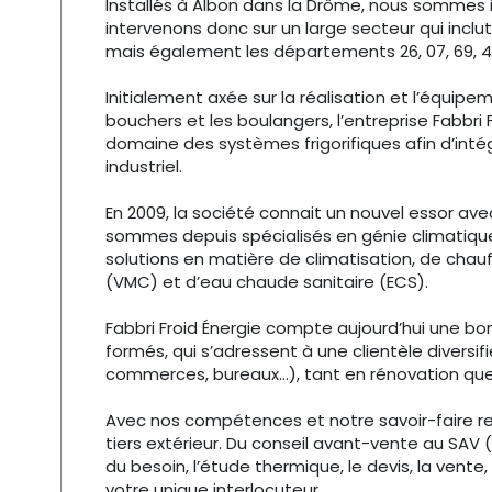
Installés à Albon dans la Drôme, nous sommes 
intervenons donc sur un large secteur qui inclu
mais également les départements 26, 07, 69, 4
Initialement axée sur la réalisation et l’équipe
bouchers et les boulangers, l’entreprise Fabbri F
domaine des systèmes frigorifiques afin d’intég
industriel.
En 2009, la société connait un nouvel essor ave
sommes depuis spécialisés en génie climatique 
solutions en matière de climatisation, de chau
(VMC) et d’eau chaude sanitaire (ECS).
Fabbri Froid Énergie compte aujourd’hui une bo
formés, qui s’adressent à une clientèle diversifi
commerces, bureaux…), tant en rénovation que
Avec nos compétences et notre savoir-faire re
tiers extérieur. Du conseil avant-vente au SAV
du besoin, l’étude thermique, le devis, la vente
votre unique interlocuteur.