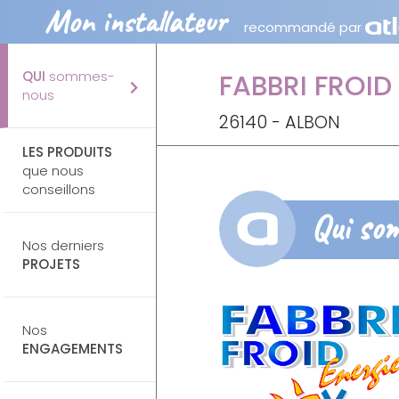
Mon installateur
recommandé par
QUI
sommes-
FABBRI FROID
nous
26140 - ALBON
LES PRODUITS
que nous
conseillons
Qui so
Nos derniers
PROJETS
Nos
ENGAGEMENTS