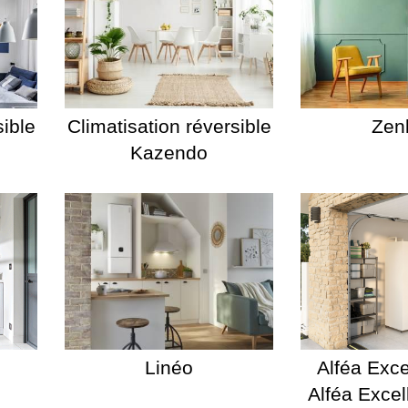
sible
Climatisation réversible
Zen
Kazendo
Linéo
Alféa Excel
Alféa Excel