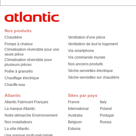
Nos produits
Chaudière
Ventilation d'une pièce
Pompe à chaleur
Ventilation de tout le logement
Climatisation réversible pour une
Via smartphone
seule pièce
Via commande murale
Climatisation réversible pour
Nos anciens produits
plusieurs pièces
Sèche-serviettes électrique
Poêle à granulés
Sèche-serviettes sur chaudière
Chauffage électrique
Chauffe-eau
Atlantic
Sites par pays
Atlantic Fabricant Français
France
Italy
La marque Atlantic
International
Poland
Notre démarche Environnement
Australia
Portugal
Nos installateurs
Belgium
Russia
La ville Atlantic
Estonia
Une marque multi-spécialiste