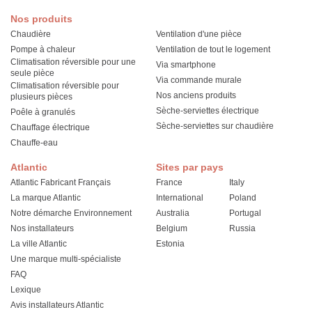
Nos produits
Chaudière
Ventilation d'une pièce
Pompe à chaleur
Ventilation de tout le logement
Climatisation réversible pour une
Via smartphone
seule pièce
Via commande murale
Climatisation réversible pour
Nos anciens produits
plusieurs pièces
Sèche-serviettes électrique
Poêle à granulés
Sèche-serviettes sur chaudière
Chauffage électrique
Chauffe-eau
Atlantic
Sites par pays
Atlantic Fabricant Français
France
Italy
La marque Atlantic
International
Poland
Notre démarche Environnement
Australia
Portugal
Nos installateurs
Belgium
Russia
La ville Atlantic
Estonia
Une marque multi-spécialiste
FAQ
Lexique
Avis installateurs Atlantic