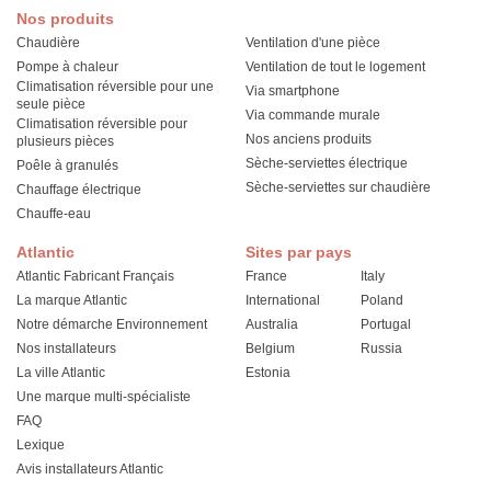
Nos produits
Chaudière
Ventilation d'une pièce
Pompe à chaleur
Ventilation de tout le logement
Climatisation réversible pour une
Via smartphone
seule pièce
Via commande murale
Climatisation réversible pour
Nos anciens produits
plusieurs pièces
Sèche-serviettes électrique
Poêle à granulés
Sèche-serviettes sur chaudière
Chauffage électrique
Chauffe-eau
Atlantic
Sites par pays
Atlantic Fabricant Français
France
Italy
La marque Atlantic
International
Poland
Notre démarche Environnement
Australia
Portugal
Nos installateurs
Belgium
Russia
La ville Atlantic
Estonia
Une marque multi-spécialiste
FAQ
Lexique
Avis installateurs Atlantic