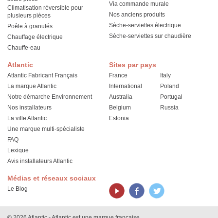
Via commande murale
Climatisation réversible pour
Nos anciens produits
plusieurs pièces
Sèche-serviettes électrique
Poêle à granulés
Sèche-serviettes sur chaudière
Chauffage électrique
Chauffe-eau
Atlantic
Sites par pays
Atlantic Fabricant Français
France
Italy
La marque Atlantic
International
Poland
Notre démarche Environnement
Australia
Portugal
Nos installateurs
Belgium
Russia
La ville Atlantic
Estonia
Une marque multi-spécialiste
FAQ
Lexique
Avis installateurs Atlantic
Médias et réseaux sociaux
Le Blog
© 2026 Atlantic - Atlantic est une marque française