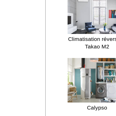
Climatisation réver
Takao M2
Calypso