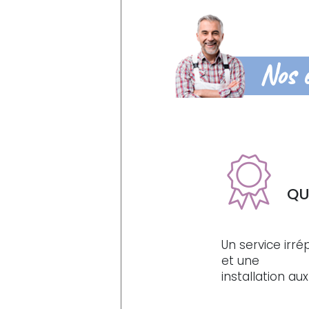
Nos 
QU
Un service irr
et une
installation a