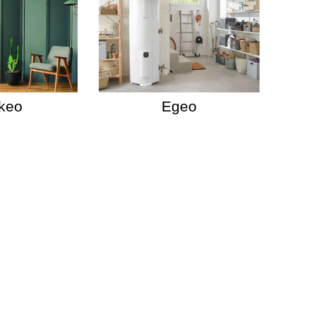
keo
Egeo