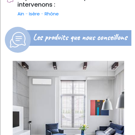
intervenons :
Ain
-
Isère
-
Rhône
Les produits que nous conseillons