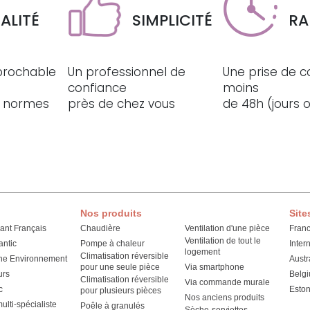
ALITÉ
SIMPLICITÉ
RA
éprochable
Un professionnel de
Une prise de c
confiance
moins
ux normes
près de chez vous
de 48h (jours 
Nos produits
Site
cant Français
Chaudière
Ventilation d'une pièce
Fran
Ventilation de tout le
antic
Pompe à chaleur
Inter
logement
Climatisation réversible
he Environnement
Austr
pour une seule pièce
Via smartphone
urs
Belg
Climatisation réversible
Via commande murale
c
Eston
pour plusieurs pièces
Nos anciens produits
lti-spécialiste
Poêle à granulés
Sèche-serviettes