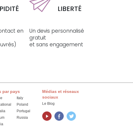
PIDITÉ
LIBERTÉ
ontact en
Un devis personnalisé
gratuit
ouvrés)
et sans engagement
s par pays
Médias et réseaux
sociaux
ce
Italy
Le Blog
national
Poland
alia
Portugal
ium
Russia
ia