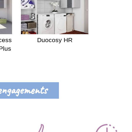
cess
Duocosy HR
Plus
engagements