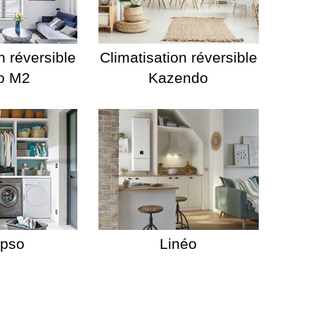
n réversible
Climatisation réversible
o M2
Kazendo
ypso
Linéo