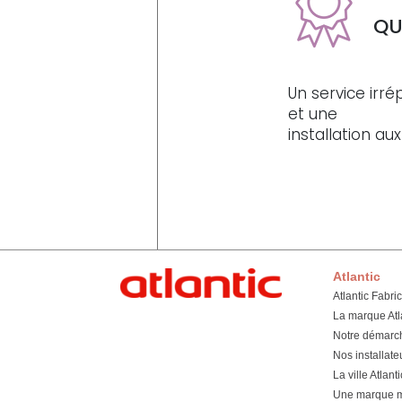
QU
Un service irr
et une
installation a
Atlantic
Atlantic Fabri
La marque Atl
Notre démarc
Nos installate
La ville Atlanti
Une marque mu