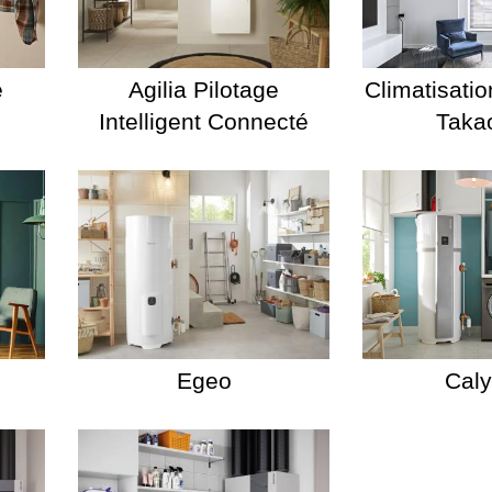
é
Agilia Pilotage
Climatisatio
Intelligent Connecté
Taka
Egeo
Cal