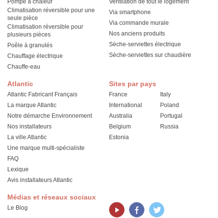
Pompe à chaleur
Ventilation de tout le logement
Climatisation réversible pour une
Via smartphone
seule pièce
Via commande murale
Climatisation réversible pour
Nos anciens produits
plusieurs pièces
Sèche-serviettes électrique
Poêle à granulés
Sèche-serviettes sur chaudière
Chauffage électrique
Chauffe-eau
Atlantic
Sites par pays
Atlantic Fabricant Français
France
Italy
La marque Atlantic
International
Poland
Notre démarche Environnement
Australia
Portugal
Nos installateurs
Belgium
Russia
La ville Atlantic
Estonia
Une marque multi-spécialiste
FAQ
Lexique
Avis installateurs Atlantic
Médias et réseaux sociaux
Le Blog