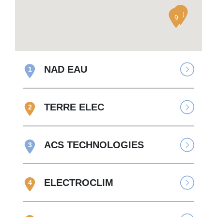
10
9
NAD EAU
1
TERRE ELEC
2
ACS TECHNOLOGIES
3
ELECTROCLIM
4