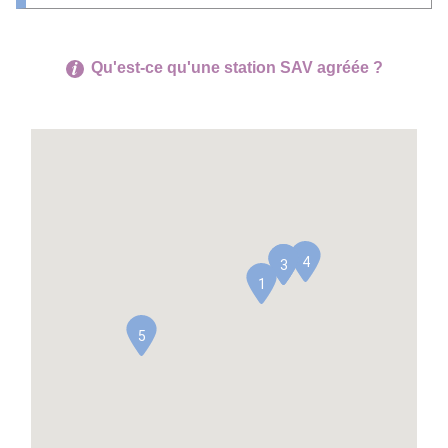
Qu'est-ce qu'une station SAV agréée ?
4
2
3
1
5