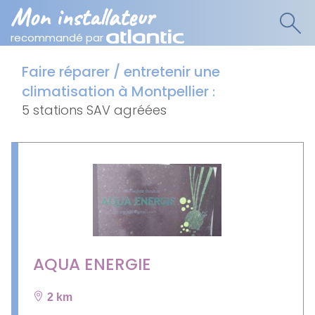
Mon installateur
recommandé par
Faire réparer / entretenir une
climatisation à Montpellier
:
5 stations SAV agréées
AQUA ENERGIE
2 km