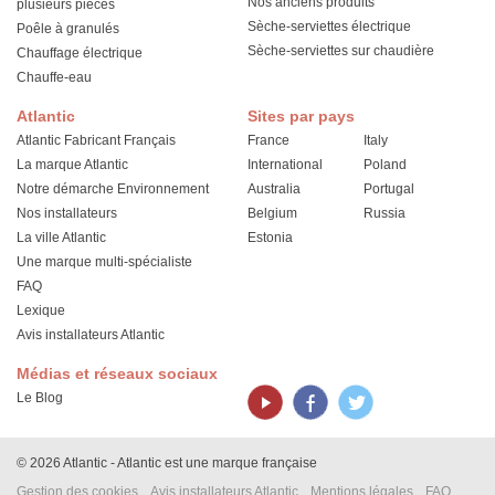
Nos anciens produits
plusieurs pièces
Sèche-serviettes électrique
Poêle à granulés
Sèche-serviettes sur chaudière
Chauffage électrique
Chauffe-eau
Atlantic
Sites par pays
Atlantic Fabricant Français
France
Italy
La marque Atlantic
International
Poland
Notre démarche Environnement
Australia
Portugal
Nos installateurs
Belgium
Russia
La ville Atlantic
Estonia
Une marque multi-spécialiste
FAQ
Lexique
Avis installateurs Atlantic
Médias et réseaux sociaux
Le Blog
© 2026 Atlantic - Atlantic est une marque française
Gestion des cookies
Avis installateurs Atlantic
Mentions légales
FAQ