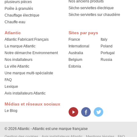
Nos anciens produits
plusieurs pièces
Sèche-serviettes électrique
Poêle à granulés
Sèche-serviettes sur chaudière
Chauffage électrique
Chauffe-eau
Atlantic
Sites par pays
Atlantic Fabricant Français
France
Italy
La marque Atlantic
International
Poland
Notre démarche Environnement
Australia
Portugal
Nos installateurs
Belgium
Russia
La ville Atlantic
Estonia
Une marque multi-spécialiste
FAQ
Lexique
Avis installateurs Atlantic
Médias et réseaux sociaux
Le Blog
© 2026 Atlantic - Atlantic est une marque française
Gestion des cookies
Avis installateurs Atlantic
Mentions légales
FAQ