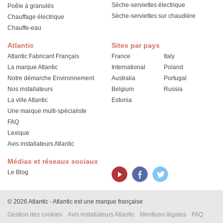
Sèche-serviettes électrique
Poêle à granulés
Sèche-serviettes sur chaudière
Chauffage électrique
Chauffe-eau
Atlantic
Sites par pays
Atlantic Fabricant Français
France
Italy
La marque Atlantic
International
Poland
Notre démarche Environnement
Australia
Portugal
Nos installateurs
Belgium
Russia
La ville Atlantic
Estonia
Une marque multi-spécialiste
FAQ
Lexique
Avis installateurs Atlantic
Médias et réseaux sociaux
Le Blog
© 2026 Atlantic - Atlantic est une marque française
Gestion des cookies
Avis installateurs Atlantic
Mentions légales
FAQ