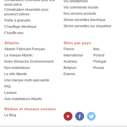
Climatisation réversible pour une
Via smartphone
seule pièce
Via commande murale
Climatisation réversible pour
Nos anciens produits
plusieurs pièces
Sèche-serviettes électrique
Poêle à granulés
Sèche-serviettes sur chaudière
Chauffage électrique
Chauffe-eau
Atlantic
Sites par pays
Atlantic Fabricant Français
France
Italy
La marque Atlantic
International
Poland
Notre démarche Environnement
Australia
Portugal
Nos installateurs
Belgium
Russia
La ville Atlantic
Estonia
Une marque multi-spécialiste
FAQ
Lexique
Avis installateurs Atlantic
Médias et réseaux sociaux
Le Blog