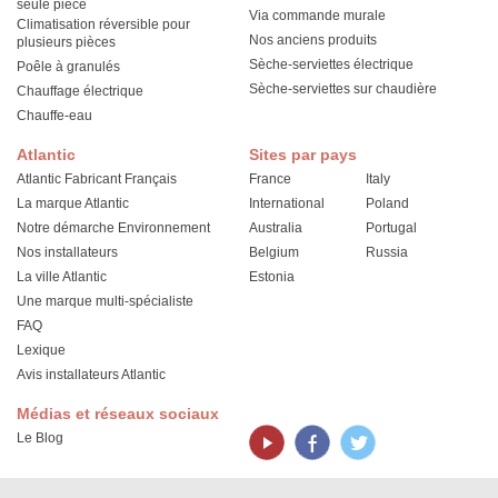
seule pièce
Via commande murale
Climatisation réversible pour
Nos anciens produits
plusieurs pièces
Sèche-serviettes électrique
Poêle à granulés
Sèche-serviettes sur chaudière
Chauffage électrique
Chauffe-eau
Atlantic
Sites par pays
Atlantic Fabricant Français
France
Italy
La marque Atlantic
International
Poland
Notre démarche Environnement
Australia
Portugal
Nos installateurs
Belgium
Russia
La ville Atlantic
Estonia
Une marque multi-spécialiste
FAQ
Lexique
Avis installateurs Atlantic
Médias et réseaux sociaux
Le Blog