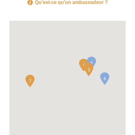
Qu'est-ce qu'un ambassadeur ?
5
4
2
1
3
6
7