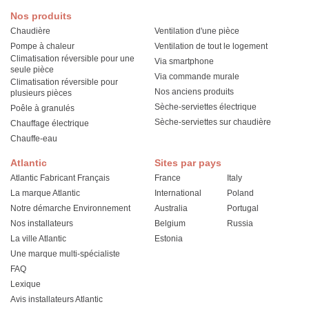
Nos produits
Chaudière
Ventilation d'une pièce
Pompe à chaleur
Ventilation de tout le logement
Climatisation réversible pour une
Via smartphone
seule pièce
Via commande murale
Climatisation réversible pour
Nos anciens produits
plusieurs pièces
Sèche-serviettes électrique
Poêle à granulés
Sèche-serviettes sur chaudière
Chauffage électrique
Chauffe-eau
Atlantic
Sites par pays
Atlantic Fabricant Français
France
Italy
La marque Atlantic
International
Poland
Notre démarche Environnement
Australia
Portugal
Nos installateurs
Belgium
Russia
La ville Atlantic
Estonia
Une marque multi-spécialiste
FAQ
Lexique
Avis installateurs Atlantic