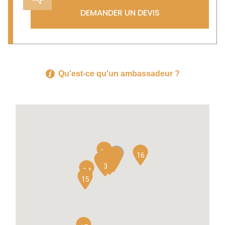
DEMANDER UN DEVIS
Qu'est-ce qu'un ambassadeur ?
13
16
12
11
10
7
9
6
2
8
5
1
4
3
14
15