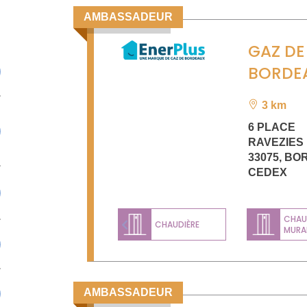
AMBASSADEUR
GAZ DE
BORDE
3 km
6 PLACE
RAVEZIES
33075
,
BO
CEDEX
CHAU
CHAUDIÈRE
MURA
Previous
AMBASSADEUR