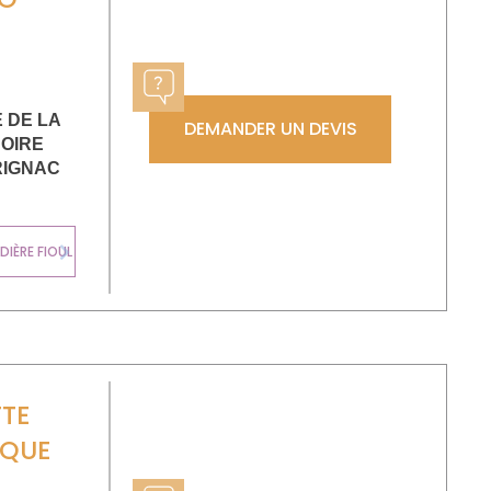
 DE LA
DEMANDER UN DEVIS
OIRE
RIGNAC
CHAUDIÈRE
IÈRE FIOUL
MURALE GAZ
Next
TE
IQUE