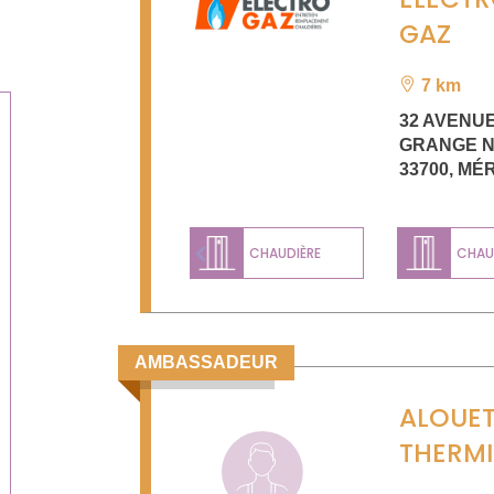
GAZ
7 km
32 AVENUE
GRANGE N
33700
,
MÉ
CHAUDIÈRE
CHAUD
Previous
AMBASSADEUR
ALOUET
THERM