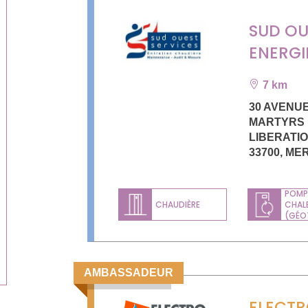
SUD OU
ENERGI
7 km
30 AVENU
MARTYRS 
LIBERATI
33700
,
ME
POMP
CHAUDIÈRE
CHAL
(GÉO
AMBASSADEUR
ELECT