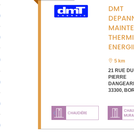
DMT
DEPAN
MAINT
THERM
ENERGI
5 km
21 RUE D
PIERRE
DANGEAR
33300
,
BO
CHAU
CHAUDIÈRE
MURA
Previous