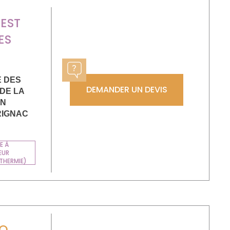
EST
ES
E DES
DEMANDER UN DEVIS
DE LA
ON
RIGNAC
E À
EUR
THERMIE)
RO