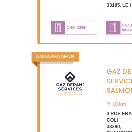
33185
,
LE 
CHAU
CHAUDIÈRE
MURA
Previous
AMBASSADEUR
GAZ D
SERVIC
SALMO
10 km
3 RUE FR
COLI
33290
,