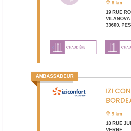
8 km
19 RUE R
VILANOVA
33600
,
PE
CHAUDIÈRE
CHAUD
Previous
AMBASSADEUR
IZI CO
BORDE
9 km
10 RUE JU
VERNE