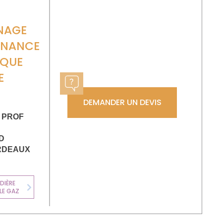
NAGE
ENANCE
IQUE
E
DEMANDER UN DEVIS
U PROF
D
RDEAUX
DIÈRE
LE GAZ
Next