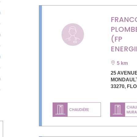
FRANC
PLOMBE
(FP
ENERGI
5 km
25 AVENU
MONDAUL
33270
,
FLO
CHAU
CHAUDIÈRE
MURA