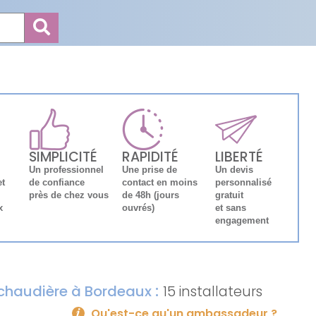
SIMPLICITÉ
RAPIDITÉ
LIBERTÉ
Un professionnel
Une prise de
Un devis
et
de confiance
contact en moins
personnalisé
près de chez vous
de 48h (jours
gratuit
x
ouvrés)
et sans
engagement
:
e chaudière à Bordeaux
15 installateurs
Qu'est-ce qu'un ambassadeur ?