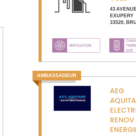
43 AVENUE
EXUPERY
33520
,
BR
CHAU
VENTILATION
THER
Previous
QUE
AMBASSADEUR
AEG
AQUITA
ELECTR
RENOV
ENERGI