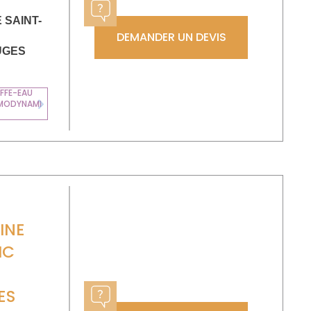
 SAINT-
DEMANDER UN DEVIS
UGES
FFE-EAU
MODYNAMI
Next
INE
IC
ES