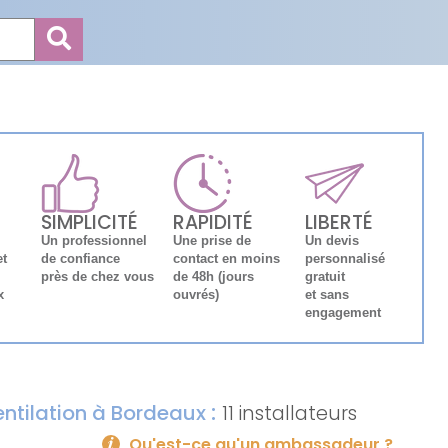
SIMPLICITÉ
RAPIDITÉ
LIBERTÉ
Un professionnel
Une prise de
Un devis
et
de confiance
contact en moins
personnalisé
près de chez vous
de 48h (jours
gratuit
x
ouvrés)
et sans
engagement
:
ventilation à Bordeaux
11 installateurs
Qu'est-ce qu'un ambassadeur ?