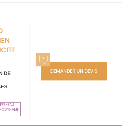
O
IEN
ICITE
DEMANDER UN DEVIS
N DE
BES
FFE-EAU
MODYNAMI
Next