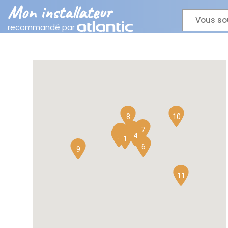
Mon installateur
Vous so
recommandé par
8
10
7
5
3
4
2
1
6
9
11