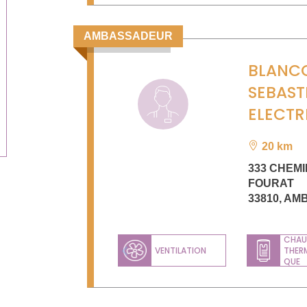
AMBASSADEUR
BLANC
SEBAST
ELECTR
20 km
333 CHEMI
FOURAT
33810
,
AM
CHAU
VENTILATION
THER
Previous
QUE