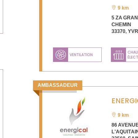
9 km
5 ZA GRA
CHEMIN
33370
,
YV
CHAU
VENTILATION
ÉLEC
Previous
AMBASSADEUR
ENERGI
9 km
86 AVENU
L'AQUITAI