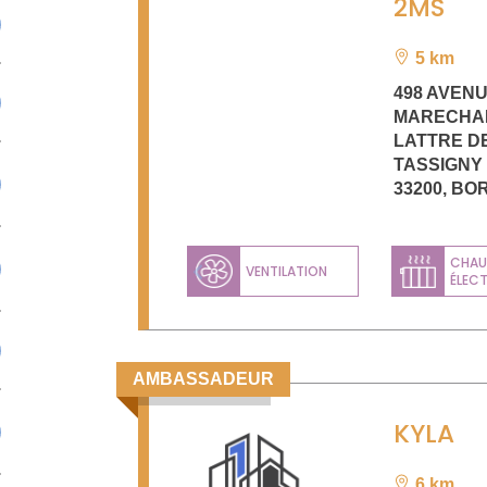
2MS
5 km
498 AVEN
MARECHA
LATTRE D
TASSIGNY
33200
,
BO
CHAU
VENTILATION
ÉLEC
Previous
AMBASSADEUR
KYLA
6 km