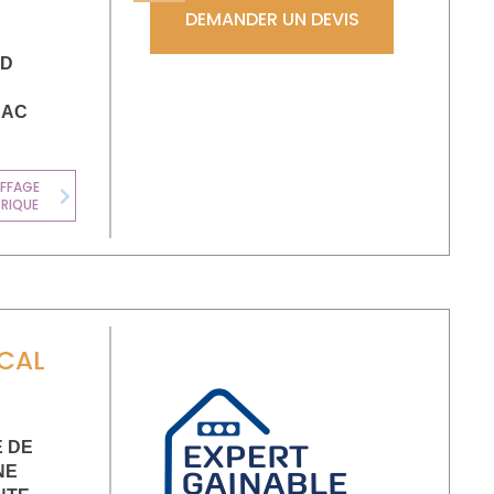
DEMANDER UN DEVIS
ND
RAC
CHAUFFE-EAU
FFAGE
THERMODYNAMI
TRIQUE
Next
QUE
CAL
E DE
NE