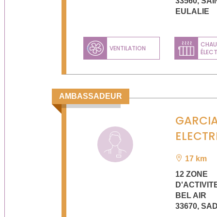
33560
,
SAI
EULALIE
CHAU
VENTILATION
ÉLEC
Previous
AMBASSADEUR
GARCI
ELECTR
17 km
12 ZONE
D'ACTIVIT
BEL AIR
33670
,
SAD