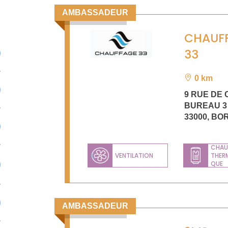
AMBASSADEUR
CHAUF
33
0 km
9 RUE DE
BUREAU 3
33000
,
BO
CHAU
VENTILATION
THER
Previous
QUE
AMBASSADEUR