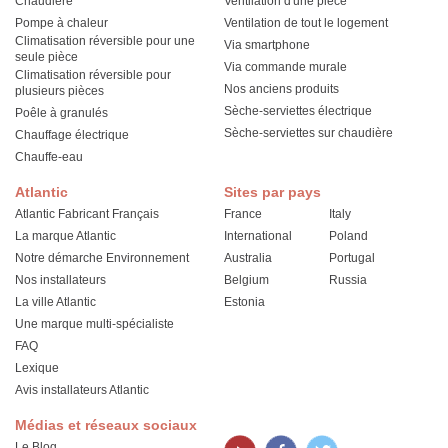
Chaudière
Ventilation d'une pièce
Pompe à chaleur
Ventilation de tout le logement
Climatisation réversible pour une
Via smartphone
seule pièce
Via commande murale
Climatisation réversible pour
Nos anciens produits
plusieurs pièces
Sèche-serviettes électrique
Poêle à granulés
Sèche-serviettes sur chaudière
Chauffage électrique
Chauffe-eau
Atlantic
Sites par pays
Atlantic Fabricant Français
France
Italy
La marque Atlantic
International
Poland
Notre démarche Environnement
Australia
Portugal
Nos installateurs
Belgium
Russia
La ville Atlantic
Estonia
Une marque multi-spécialiste
FAQ
Lexique
Avis installateurs Atlantic
Médias et réseaux sociaux
Le Blog