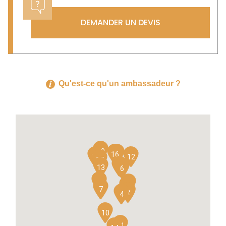
DEMANDER UN DEVIS
Qu'est-ce qu'un ambassadeur ?
19
16
15
18
12
17
8
13
6
9
5
3
7
1
2
4
10
11